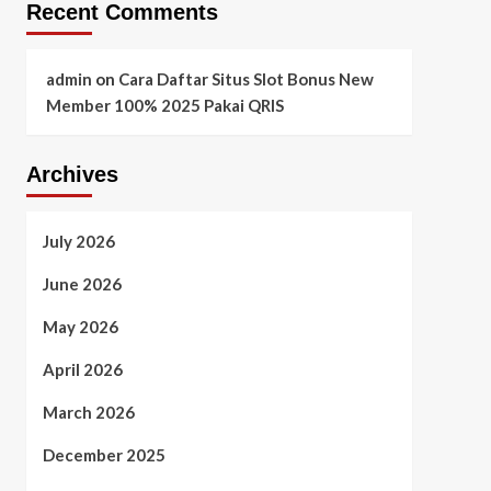
Recent Comments
admin
on
Cara Daftar Situs Slot Bonus New
Member 100% 2025 Pakai QRIS
Archives
July 2026
June 2026
May 2026
April 2026
March 2026
December 2025