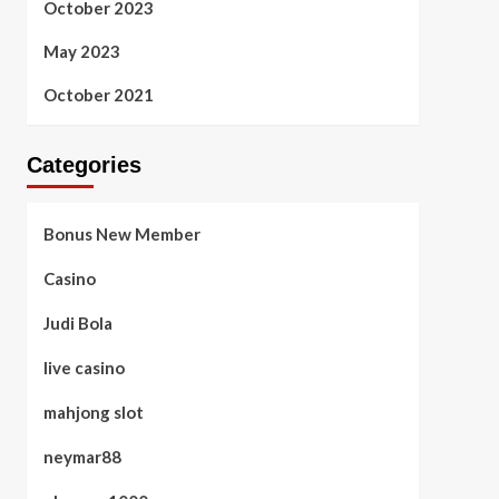
October 2023
May 2023
October 2021
Categories
Bonus New Member
Casino
Judi Bola
live casino
mahjong slot
neymar88