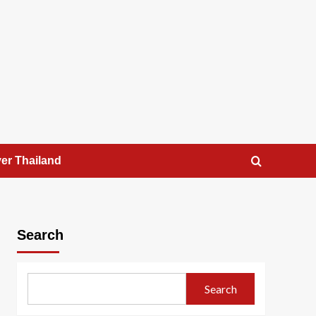
er Thailand
Search
Search