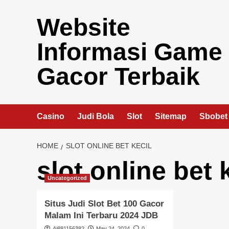
Skip
to
Website
content
Informasi Game
Gacor Terbaik
Casino
Judi Bola
Slot
Sitemap
Sbobet
HOME
SLOT ONLINE BET KECIL
slot online bet 
Uncategorized
Situs Judi Slot Bet 100 Gacor
Malam Ini Terbaru 2024 JDB
Ai881156382
May 24, 2024
0