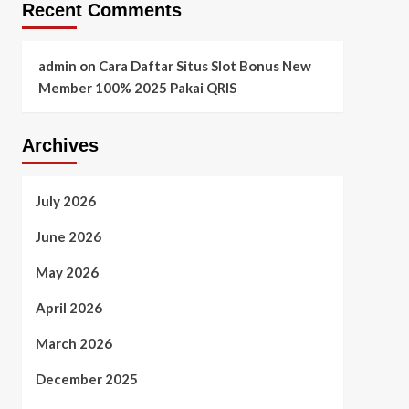
Recent Comments
admin
on
Cara Daftar Situs Slot Bonus New
Member 100% 2025 Pakai QRIS
Archives
July 2026
June 2026
May 2026
April 2026
March 2026
December 2025