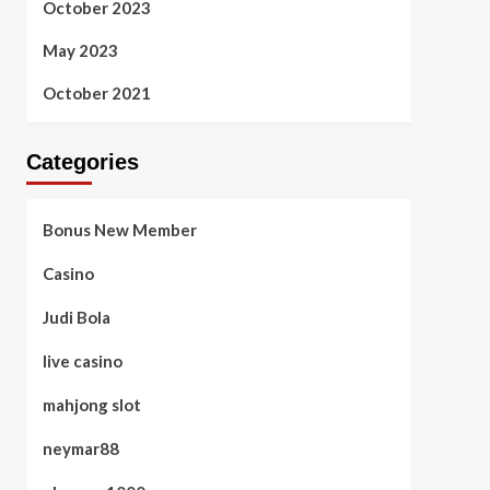
October 2023
May 2023
October 2021
Categories
Bonus New Member
Casino
Judi Bola
live casino
mahjong slot
neymar88