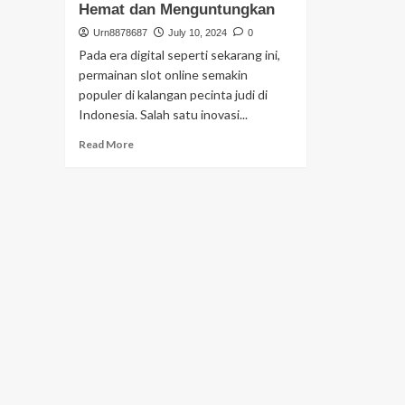
Hemat dan Menguntungkan
Urn8878687
July 10, 2024
0
Pada era digital seperti sekarang ini,
permainan slot online semakin
populer di kalangan pecinta judi di
Indonesia. Salah satu inovasi...
Read
Read More
more
about
Slot
Pulsa
Tanpa
Potongan
Hemat
dan
Menguntungkan