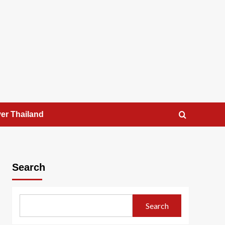
er Thailand
Search
Search