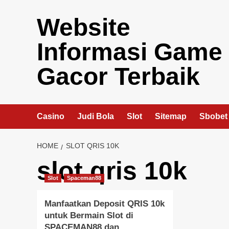
Skip
to
Website
content
Informasi Game
Gacor Terbaik
Casino
Judi Bola
Slot
Sitemap
Sbobet
HOME
SLOT QRIS 10K
slot qris 10k
Slot
Spaceman88
Manfaatkan Deposit QRIS 10k
untuk Bermain Slot di
SPACEMAN88 dan