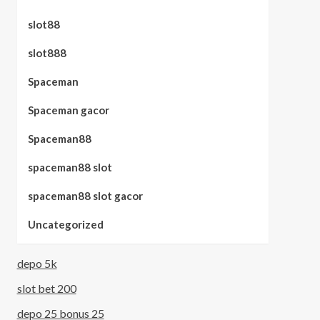
slot88
slot888
Spaceman
Spaceman gacor
Spaceman88
spaceman88 slot
spaceman88 slot gacor
Uncategorized
depo 5k
slot bet 200
depo 25 bonus 25