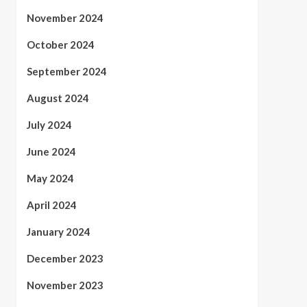
November 2024
October 2024
September 2024
August 2024
July 2024
June 2024
May 2024
April 2024
January 2024
December 2023
November 2023