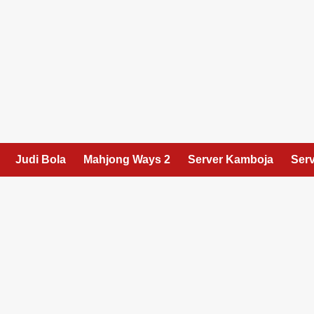
Judi Bola
Mahjong Ways 2
Server Kamboja
Serv