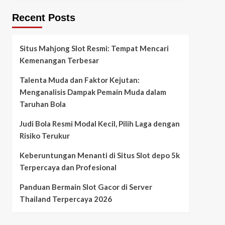
Recent Posts
Situs Mahjong Slot Resmi: Tempat Mencari
Kemenangan Terbesar
Talenta Muda dan Faktor Kejutan:
Menganalisis Dampak Pemain Muda dalam
Taruhan Bola
Judi Bola Resmi Modal Kecil, Pilih Laga dengan
Risiko Terukur
Keberuntungan Menanti di Situs Slot depo 5k
Terpercaya dan Profesional
Panduan Bermain Slot Gacor di Server
Thailand Terpercaya 2026