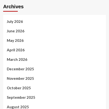
Archives
July 2026
June 2026
May 2026
April 2026
March 2026
December 2025
November 2025
October 2025
September 2025
August 2025