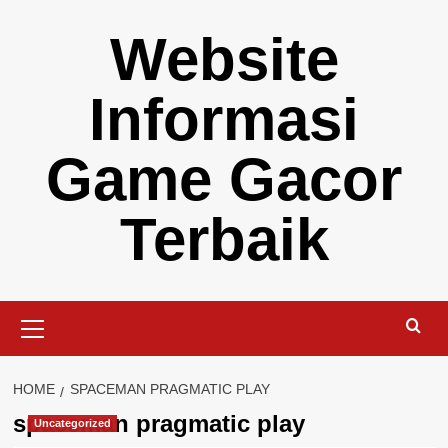
Skip
Website
to
content
Informasi
Game Gacor
Terbaik
Primary
Menu
HOME
SPACEMAN PRAGMATIC PLAY
spaceman pragmatic play
Uncategorized