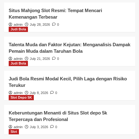
Situs Mahjong Slot Resmi: Tempat Mencari
Kemenangan Terbesar
admin
July 28, 2026
0
Judi Bola
Talenta Muda dan Faktor Kejutan: Menganalisis Dampak
Pemain Muda dalam Taruhan Bola
admin
July 21, 2026
0
Judi Bola
Judi Bola Resmi Modal Kecil, Pilih Laga dengan Risiko
Terukur
admin
July 8, 2026
0
Slot Depo 5K
Keberuntungan Menanti di Situs Slot depo 5k
Terpercaya dan Profesional
admin
July 3, 2026
0
Slot