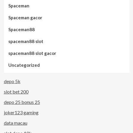
Spaceman
Spaceman gacor
Spaceman88
spaceman88 slot
spaceman88 slot gacor
Uncategorized
depo 5k
slot bet 200
depo 25 bonus 25
joker123 gaming
data macau