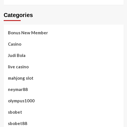
Categories
Bonus New Member
Casino
Judi Bola
live casino
mahjong slot
neymar88
olympus1000
sbobet
sbobet88