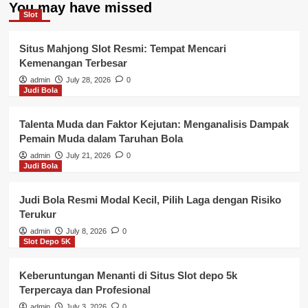
You may have missed
Slot
Situs Mahjong Slot Resmi: Tempat Mencari
Kemenangan Terbesar
admin
July 28, 2026
0
Judi Bola
Talenta Muda dan Faktor Kejutan: Menganalisis Dampak
Pemain Muda dalam Taruhan Bola
admin
July 21, 2026
0
Judi Bola
Judi Bola Resmi Modal Kecil, Pilih Laga dengan Risiko
Terukur
admin
July 8, 2026
0
Slot Depo 5K
Keberuntungan Menanti di Situs Slot depo 5k
Terpercaya dan Profesional
admin
July 3, 2026
0