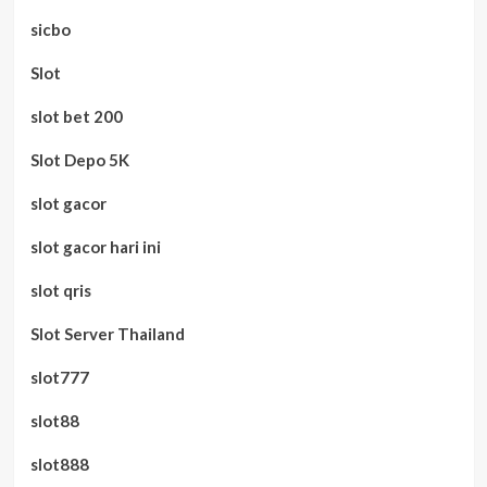
sicbo
Slot
slot bet 200
Slot Depo 5K
slot gacor
slot gacor hari ini
slot qris
Slot Server Thailand
slot777
slot88
slot888