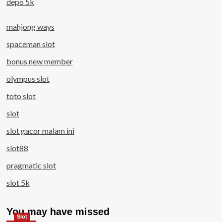
depo 5k
mahjong ways
spaceman slot
bonus new member
olympus slot
toto slot
slot
slot gacor malam ini
slot88
pragmatic slot
slot 5k
You may have missed
Slot