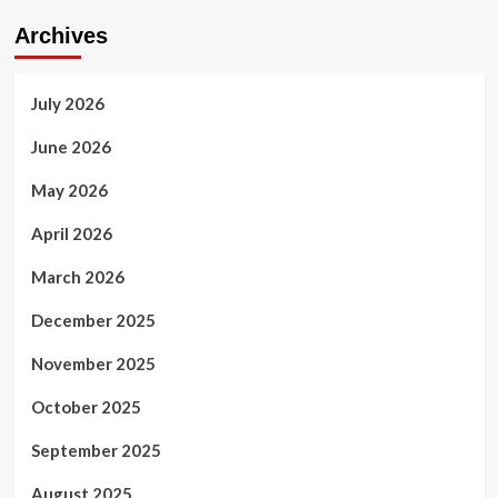
Archives
July 2026
June 2026
May 2026
April 2026
March 2026
December 2025
November 2025
October 2025
September 2025
August 2025