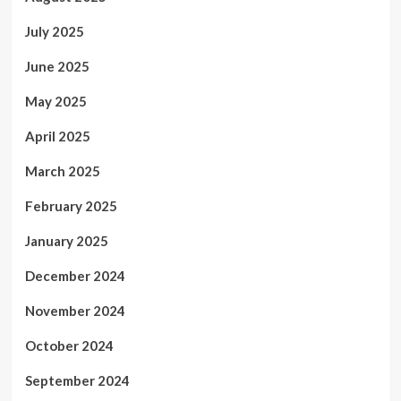
July 2025
June 2025
May 2025
April 2025
March 2025
February 2025
January 2025
December 2024
November 2024
October 2024
September 2024