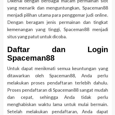
Dikenal dengan berbagai macam permainan slot
yang menarik dan menguntungkan, Spaceman88
menjadi pilihan utama para penggemar judi online.
Dengan beragam jenis permainan dan tingkat
kemenangan yang tinggi, Spaceman88 menjadi
situs yang patut untuk dicoba.
Daftar dan Login
Spaceman88
Untuk dapat menikmati semua keuntungan yang
ditawarkan oleh Spaceman88, Anda perlu
melakukan proses pendaftaran terlebih dahulu.
Proses pendaftaran di Spaceman88 sangat mudah
dan cepat, sehingga Anda tidak perlu
menghabiskan waktu lama untuk mulai bermain.
Setelah melakukan pendaftaran, Anda dapat