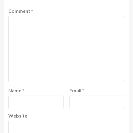
Comment
*
Name
*
Email
*
Website