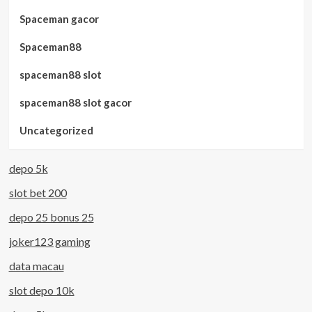
Spaceman gacor
Spaceman88
spaceman88 slot
spaceman88 slot gacor
Uncategorized
depo 5k
slot bet 200
depo 25 bonus 25
joker123 gaming
data macau
slot depo 10k