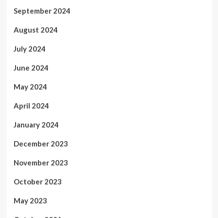
September 2024
August 2024
July 2024
June 2024
May 2024
April 2024
January 2024
December 2023
November 2023
October 2023
May 2023