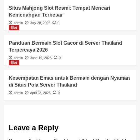
Situs Mahjong Slot Resmi: Tempat Mencari
Kemenangan Terbesar
admin
July 28, 2026
0
Slot
Panduan Bermain Slot Gacor di Server Thailand
Terpercaya 2026
admin
June 19, 2026
0
Slot
Kesempatan Emas untuk Bermain dengan Nyaman
di Situs Pola Server Thailand
admin
April 23, 2026
0
Leave a Reply