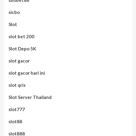
sbobet88
sicbo
Slot
slot bet 200
Slot Depo 5K
slot gacor
slot gacor hari ini
slot qris
Slot Server Thailand
slot777
slot88
slot888