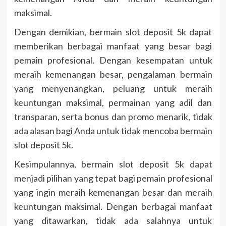
maksimal.
Dengan demikian, bermain slot deposit 5k dapat
memberikan berbagai manfaat yang besar bagi
pemain profesional. Dengan kesempatan untuk
meraih kemenangan besar, pengalaman bermain
yang menyenangkan, peluang untuk meraih
keuntungan maksimal, permainan yang adil dan
transparan, serta bonus dan promo menarik, tidak
ada alasan bagi Anda untuk tidak mencoba bermain
slot deposit 5k.
Kesimpulannya, bermain slot deposit 5k dapat
menjadi pilihan yang tepat bagi pemain profesional
yang ingin meraih kemenangan besar dan meraih
keuntungan maksimal. Dengan berbagai manfaat
yang ditawarkan, tidak ada salahnya untuk