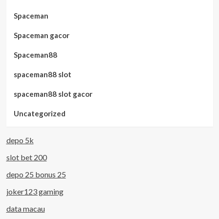
Spaceman
Spaceman gacor
Spaceman88
spaceman88 slot
spaceman88 slot gacor
Uncategorized
depo 5k
slot bet 200
depo 25 bonus 25
joker123 gaming
data macau