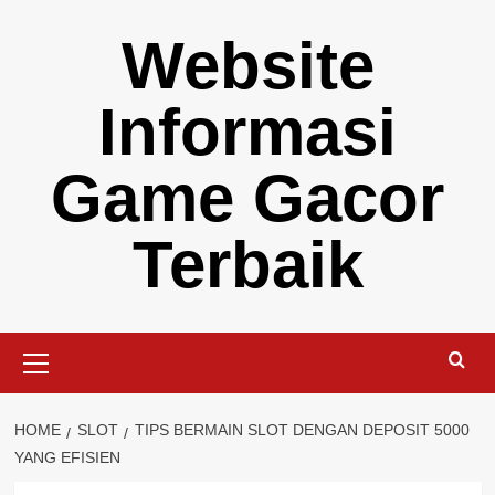
Skip
Website
to
content
Informasi
Game Gacor
Terbaik
Primary
Menu
HOME
SLOT
TIPS BERMAIN SLOT DENGAN DEPOSIT 5000
YANG EFISIEN