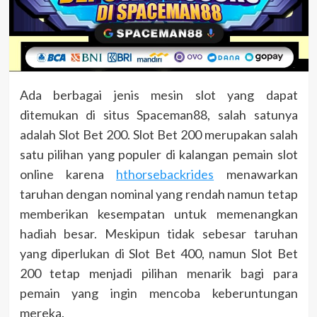
Ada berbagai jenis mesin slot yang dapat
ditemukan di situs Spaceman88, salah satunya
adalah Slot Bet 200. Slot Bet 200 merupakan salah
satu pilihan yang populer di kalangan pemain slot
online karena
hthorsebackrides
menawarkan
taruhan dengan nominal yang rendah namun tetap
memberikan kesempatan untuk memenangkan
hadiah besar. Meskipun tidak sebesar taruhan
yang diperlukan di Slot Bet 400, namun Slot Bet
200 tetap menjadi pilihan menarik bagi para
pemain yang ingin mencoba keberuntungan
mereka.