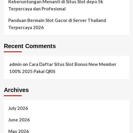
Keberuntungan Menanti di Situs Slot depo 5k
Terpercaya dan Profesional
Panduan Bermain Slot Gacor di Server Thailand
Terpercaya 2026
Recent Comments
admin
on
Cara Daftar Situs Slot Bonus New Member
100% 2025 Pakai QRIS
Archives
July 2026
June 2026
May 2026