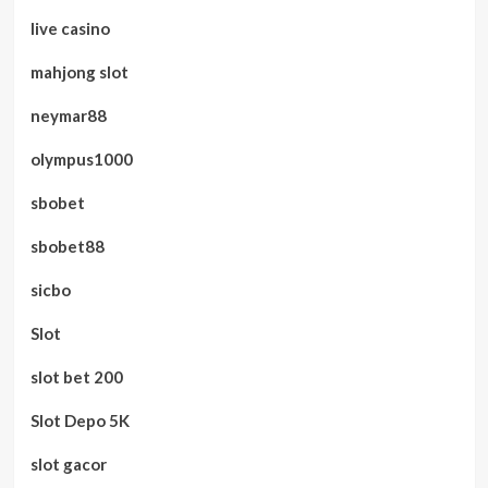
live casino
mahjong slot
neymar88
olympus1000
sbobet
sbobet88
sicbo
Slot
slot bet 200
Slot Depo 5K
slot gacor