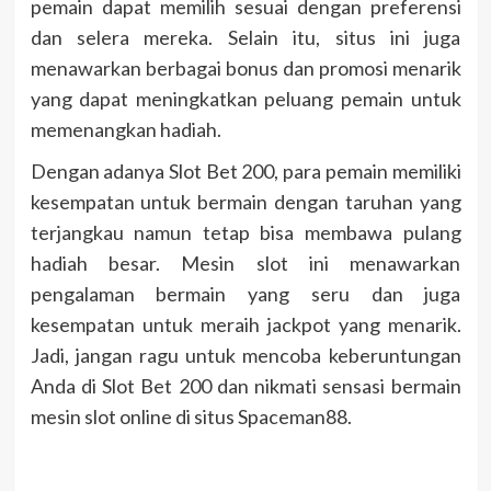
pemain dapat memilih sesuai dengan preferensi
dan selera mereka. Selain itu, situs ini juga
menawarkan berbagai bonus dan promosi menarik
yang dapat meningkatkan peluang pemain untuk
memenangkan hadiah.
Dengan adanya Slot Bet 200, para pemain memiliki
kesempatan untuk bermain dengan taruhan yang
terjangkau namun tetap bisa membawa pulang
hadiah besar. Mesin slot ini menawarkan
pengalaman bermain yang seru dan juga
kesempatan untuk meraih jackpot yang menarik.
Jadi, jangan ragu untuk mencoba keberuntungan
Anda di Slot Bet 200 dan nikmati sensasi bermain
mesin slot online di situs Spaceman88.