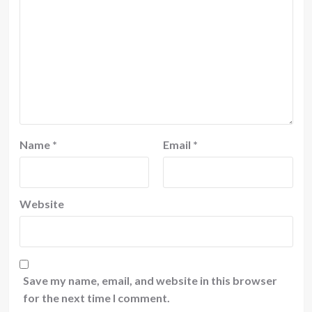
Name
*
Email
*
Website
Save my name, email, and website in this browser
for the next time I comment.