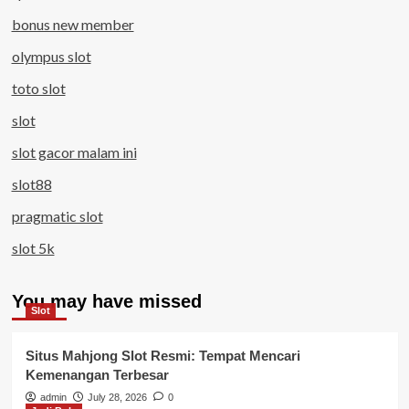
bonus new member
olympus slot
toto slot
slot
slot gacor malam ini
slot88
pragmatic slot
slot 5k
You may have missed
Slot
Situs Mahjong Slot Resmi: Tempat Mencari
Kemenangan Terbesar
admin
July 28, 2026
0