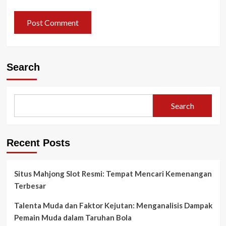
Search
Search
Recent Posts
Situs Mahjong Slot Resmi: Tempat Mencari Kemenangan
Terbesar
Talenta Muda dan Faktor Kejutan: Menganalisis Dampak
Pemain Muda dalam Taruhan Bola