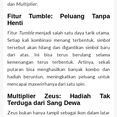
dan
Multiplier
.
Fitur Tumble: Peluang Tanpa
Henti
Fitur
Tumble
menjadi salah satu daya tarik utama.
Setiap kali kombinasi menang terbentuk, simbol
tersebut akan hilang dan digantikan simbol baru
dari atas. Ini bisa terus berulang selama
kemenangan terus terbentuk. Artinya, sekali
putaran bisa menghasilkan banyak kombo dan
hadiah beruntun, meningkatkan peluang untuk
mencapai
maxwin
hanya dari satu spin.
Multiplier Zeus: Hadiah Tak
Terduga dari Sang Dewa
Zeus bukan hanya tampil sebagai ikon dalam latar