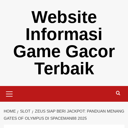
Skip
Website
to
content
Informasi
Game Gacor
Terbaik
Primary
Menu
HOME
SLOT
ZEUS SIAP BERI JACKPOT: PANDUAN MENANG
GATES OF OLYMPUS DI SPACEMAN88 2025