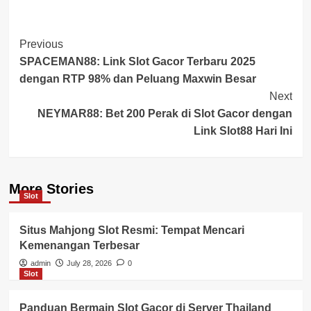
Post
Previous
SPACEMAN88: Link Slot Gacor Terbaru 2025
Navigation
dengan RTP 98% dan Peluang Maxwin Besar
Next
NEYMAR88: Bet 200 Perak di Slot Gacor dengan
Link Slot88 Hari Ini
More Stories
Slot
Situs Mahjong Slot Resmi: Tempat Mencari
Kemenangan Terbesar
admin
July 28, 2026
0
Slot
Panduan Bermain Slot Gacor di Server Thailand