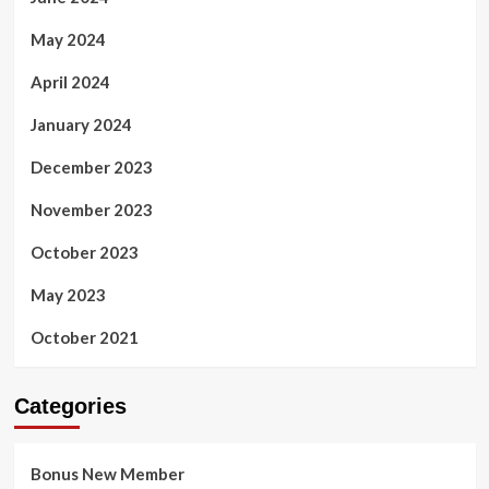
May 2024
April 2024
January 2024
December 2023
November 2023
October 2023
May 2023
October 2021
Categories
Bonus New Member