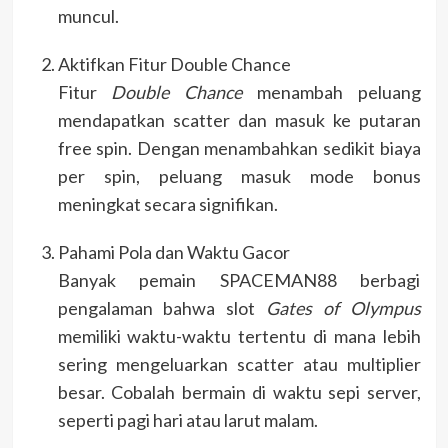
muncul.
Aktifkan Fitur Double Chance
Fitur
Double Chance
menambah peluang
mendapatkan scatter dan masuk ke putaran
free spin. Dengan menambahkan sedikit biaya
per spin, peluang masuk mode bonus
meningkat secara signifikan.
Pahami Pola dan Waktu Gacor
Banyak pemain SPACEMAN88 berbagi
pengalaman bahwa slot
Gates of Olympus
memiliki waktu-waktu tertentu di mana lebih
sering mengeluarkan scatter atau multiplier
besar. Cobalah bermain di waktu sepi server,
seperti pagi hari atau larut malam.