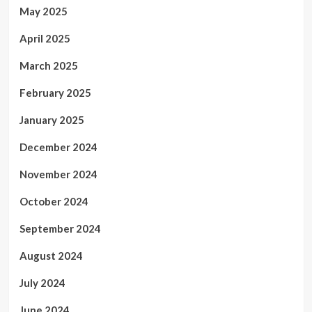
May 2025
April 2025
March 2025
February 2025
January 2025
December 2024
November 2024
October 2024
September 2024
August 2024
July 2024
June 2024