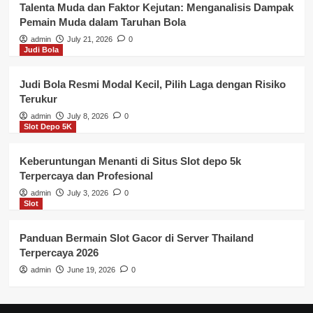
Talenta Muda dan Faktor Kejutan: Menganalisis Dampak
Pemain Muda dalam Taruhan Bola
admin
July 21, 2026
0
Judi Bola
Judi Bola Resmi Modal Kecil, Pilih Laga dengan Risiko
Terukur
admin
July 8, 2026
0
Slot Depo 5K
Keberuntungan Menanti di Situs Slot depo 5k
Terpercaya dan Profesional
admin
July 3, 2026
0
Slot
Panduan Bermain Slot Gacor di Server Thailand
Terpercaya 2026
admin
June 19, 2026
0