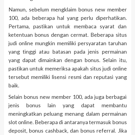
Namun, sebelum mengklaim bonus new member
100, ada beberapa hal yang perlu diperhatikan.
Pertama, pastikan untuk membaca syarat dan
ketentuan bonus dengan cermat. Beberapa situs
judi online mungkin memiliki persyaratan taruhan
yang tinggi atau batasan pada jenis permainan
yang dapat dimainkan dengan bonus. Selain itu,
pastikan untuk memeriksa apakah situs judi online
tersebut memiliki lisensi resmi dan reputasi yang
baik.
Selain bonus new member 100, ada juga berbagai
jenis bonus lain yang dapat membantu
meningkatkan peluang menang dalam permainan
slot online. Beberapa di antaranya termasuk bonus
deposit, bonus cashback, dan bonus referral. Jika