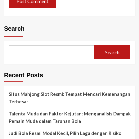
Search
Search
Recent Posts
Situs Mahjong Slot Resmi: Tempat Mencari Kemenangan
Terbesar
Talenta Muda dan Faktor Kejutan: Menganalisis Dampak
Pemain Muda dalam Taruhan Bola
Judi Bola Resmi Modal Kecil, Pilih Laga dengan Risiko