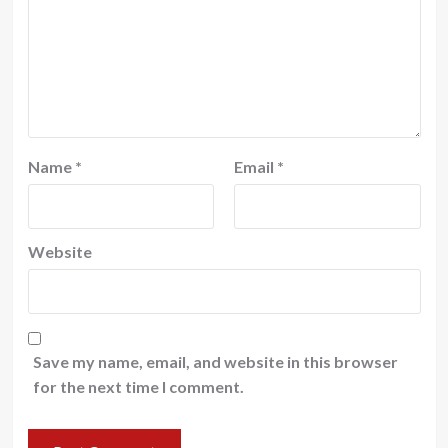
Name
*
Email
*
Website
Save my name, email, and website in this browser
for the next time I comment.