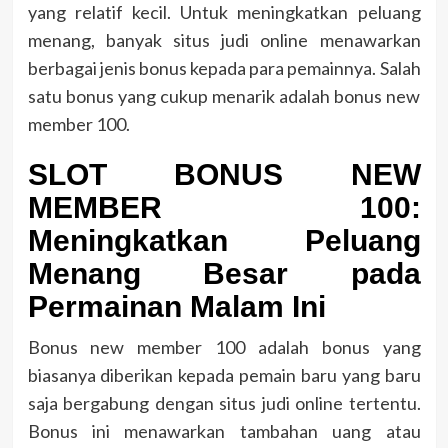
yang relatif kecil. Untuk meningkatkan peluang
menang, banyak situs judi online menawarkan
berbagai jenis bonus kepada para pemainnya. Salah
satu bonus yang cukup menarik adalah bonus new
member 100.
SLOT BONUS NEW
MEMBER 100:
Meningkatkan Peluang
Menang Besar pada
Permainan Malam Ini
Bonus new member 100 adalah bonus yang
biasanya diberikan kepada pemain baru yang baru
saja bergabung dengan situs judi online tertentu.
Bonus ini menawarkan tambahan uang atau