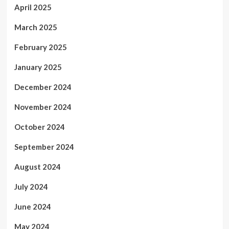
April 2025
March 2025
February 2025
January 2025
December 2024
November 2024
October 2024
September 2024
August 2024
July 2024
June 2024
May 2024