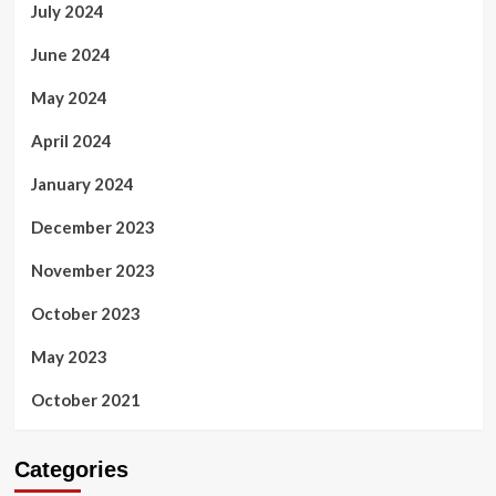
July 2024
June 2024
May 2024
April 2024
January 2024
December 2023
November 2023
October 2023
May 2023
October 2021
Categories