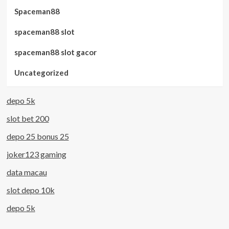
Spaceman88
spaceman88 slot
spaceman88 slot gacor
Uncategorized
depo 5k
slot bet 200
depo 25 bonus 25
joker123 gaming
data macau
slot depo 10k
depo 5k