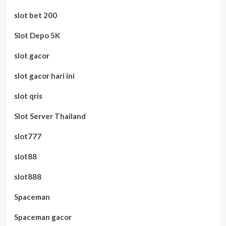
slot bet 200
Slot Depo 5K
slot gacor
slot gacor hari ini
slot qris
Slot Server Thailand
slot777
slot88
slot888
Spaceman
Spaceman gacor