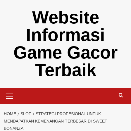
Skip
Website
to
content
Informasi
Game Gacor
Terbaik
Primary
Menu
HOME
SLOT
STRATEGI PROFESIONAL UNTUK
MENDAPATKAN KEMENANGAN TERBESAR DI SWEET
BONANZA