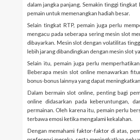
dalam jangka panjang. Semakin tinggi tingkat
pemain untuk memenangkan hadiah besar.
Selain tingkat RTP, pemain juga perlu memperh
mengacu pada seberapa sering mesin slot mem
dibayarkan. Mesin slot dengan volatilitas ti
lebih jarang dibandingkan dengan mesin slot yan
Selain itu, pemain juga perlu memperhatikan
Beberapa mesin slot online menawarkan fitur-
bonus-bonus lainnya yang dapat meningkatka
Dalam bermain slot online, penting bagi pe
online didasarkan pada keberuntungan, da
permainan. Oleh karena itu, pemain perlu bersi
terbawa emosi ketika mengalami kekalahan.
Dengan memahami faktor-faktor di atas, pema
preferensi mereka, serta meningkatkan pelu