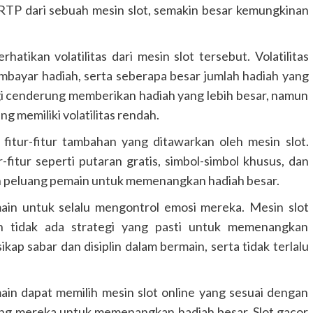
 RTP dari sebuah mesin slot, semakin besar kemungkinan
atikan volatilitas dari mesin slot tersebut. Volatilitas
bayar hadiah, serta seberapa besar jumlah hadiah yang
nggi cenderung memberikan hadiah yang lebih besar, namun
g memiliki volatilitas rendah.
 fitur-fitur tambahan yang ditawarkan oleh mesin slot.
fitur seperti putaran gratis, simbol-simbol khusus, dan
n peluang pemain untuk memenangkan hadiah besar.
main untuk selalu mengontrol emosi mereka. Mesin slot
n tidak ada strategi yang pasti untuk memenangkan
kap sabar dan disiplin dalam bermain, serta tidak terlalu
in dapat memilih mesin slot online yang sesuai dengan
ang mereka untuk memenangkan hadiah besar. Slot gacor