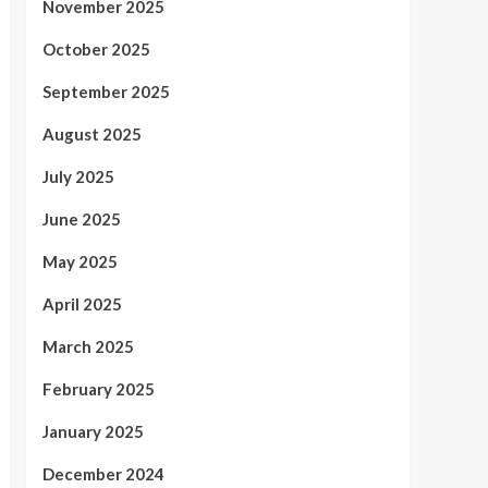
November 2025
October 2025
September 2025
August 2025
July 2025
June 2025
May 2025
April 2025
March 2025
February 2025
January 2025
December 2024