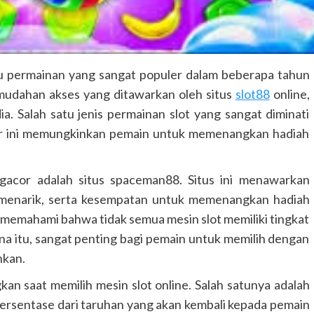
atu permainan yang sangat populer dalam beberapa tahun
emudahan akses yang ditawarkan oleh situs
slot88
online,
ia. Salah satu jenis permainan slot yang sangat diminati
acor ini memungkinkan pemain untuk memenangkan hadiah
 gacor adalah situs spaceman88. Situs ini menawarkan
 menarik, serta kesempatan untuk memenangkan hadiah
 memahami bahwa tidak semua mesin slot memiliki tingkat
ena itu, sangat penting bagi pemain untuk memilih dengan
nkan.
an saat memilih mesin slot online. Salah satunya adalah
persentase dari taruhan yang akan kembali kepada pemain