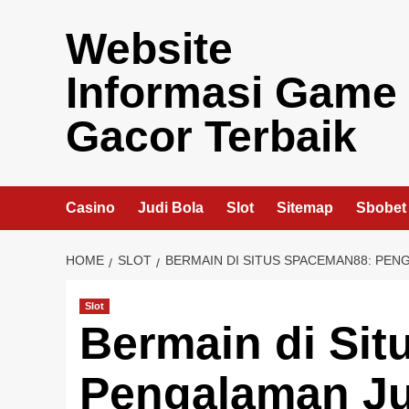
Skip
to
Website
content
Informasi Game
Gacor Terbaik
Casino
Judi Bola
Slot
Sitemap
Sbobet
HOME
SLOT
BERMAIN DI SITUS SPACEMAN88: PEN
Slot
Bermain di Si
Pengalaman Ju