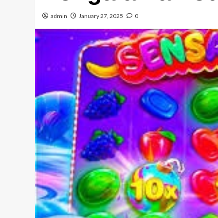
admin
January 27, 2025
0