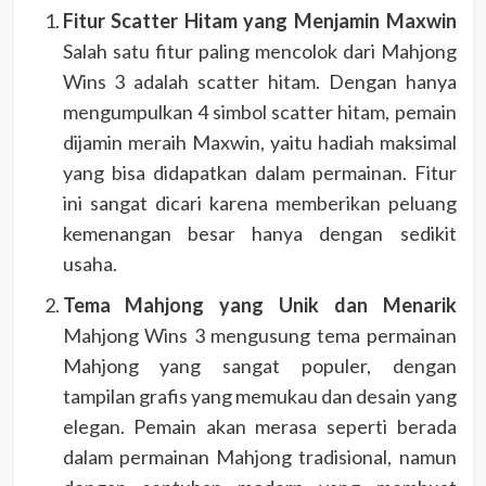
Fitur Scatter Hitam yang Menjamin Maxwin
Salah satu fitur paling mencolok dari Mahjong
Wins 3 adalah scatter hitam. Dengan hanya
mengumpulkan 4 simbol scatter hitam, pemain
dijamin meraih Maxwin, yaitu hadiah maksimal
yang bisa didapatkan dalam permainan. Fitur
ini sangat dicari karena memberikan peluang
kemenangan besar hanya dengan sedikit
usaha.
Tema Mahjong yang Unik dan Menarik
Mahjong Wins 3 mengusung tema permainan
Mahjong yang sangat populer, dengan
tampilan grafis yang memukau dan desain yang
elegan. Pemain akan merasa seperti berada
dalam permainan Mahjong tradisional, namun