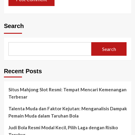
Search
Search
Recent Posts
Situs Mahjong Slot Resmi: Tempat Mencari Kemenangan
Terbesar
Talenta Muda dan Faktor Kejutan: Menganalisis Dampak
Pemain Muda dalam Taruhan Bola
Judi Bola Resmi Modal Kecil, Pilih Laga dengan Risiko
Terukur