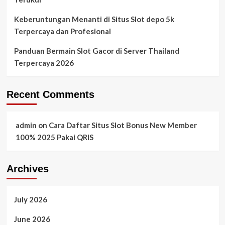
Keberuntungan Menanti di Situs Slot depo 5k
Terpercaya dan Profesional
Panduan Bermain Slot Gacor di Server Thailand
Terpercaya 2026
Recent Comments
admin
on
Cara Daftar Situs Slot Bonus New Member
100% 2025 Pakai QRIS
Archives
July 2026
June 2026