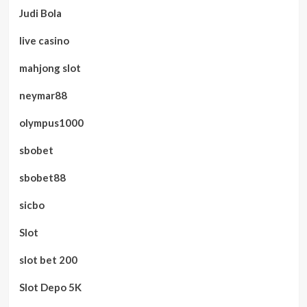
Judi Bola
live casino
mahjong slot
neymar88
olympus1000
sbobet
sbobet88
sicbo
Slot
slot bet 200
Slot Depo 5K