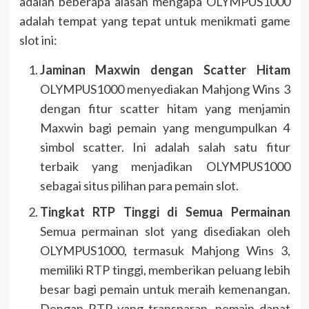
adalah beberapa alasan mengapa OLYMPUS1000
adalah tempat yang tepat untuk menikmati game
slot ini:
Jaminan Maxwin dengan Scatter Hitam
OLYMPUS1000 menyediakan Mahjong Wins 3
dengan fitur scatter hitam yang menjamin
Maxwin bagi pemain yang mengumpulkan 4
simbol scatter. Ini adalah salah satu fitur
terbaik yang menjadikan OLYMPUS1000
sebagai situs pilihan para pemain slot.
Tingkat RTP Tinggi di Semua Permainan
Semua permainan slot yang disediakan oleh
OLYMPUS1000, termasuk Mahjong Wins 3,
memiliki RTP tinggi, memberikan peluang lebih
besar bagi pemain untuk meraih kemenangan.
Dengan RTP yang transparan, pemain dapat