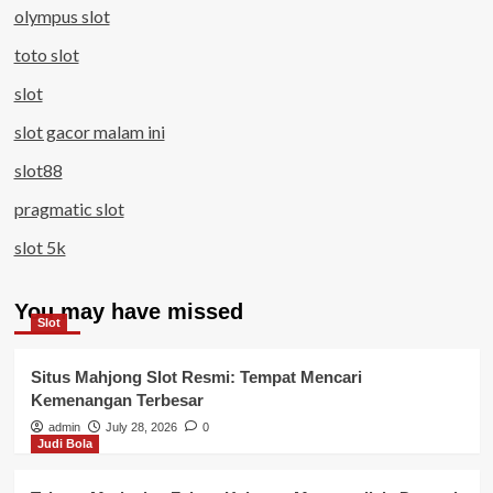
olympus slot
toto slot
slot
slot gacor malam ini
slot88
pragmatic slot
slot 5k
You may have missed
Slot
Situs Mahjong Slot Resmi: Tempat Mencari
Kemenangan Terbesar
admin
July 28, 2026
0
Judi Bola