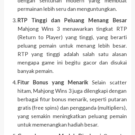
dengan sentuhan modern yang membuat
permainan lebih seru dan menguntungkan.
RTP Tinggi dan Peluang Menang Besar
Mahjong Wins 3 menawarkan tingkat RTP
(Return to Player) yang tinggi, yang berarti
peluang pemain untuk menang lebih besar.
RTP yang tinggi adalah salah satu alasan
mengapa game ini begitu gacor dan disukai
banyak pemain.
Fitur Bonus yang Menarik
Selain scatter
hitam, Mahjong Wins 3 juga dilengkapi dengan
berbagai fitur bonus menarik, seperti putaran
gratis (free spins) dan pengganda (multipliers),
yang semakin meningkatkan peluang pemain
untuk memenangkan hadiah besar.