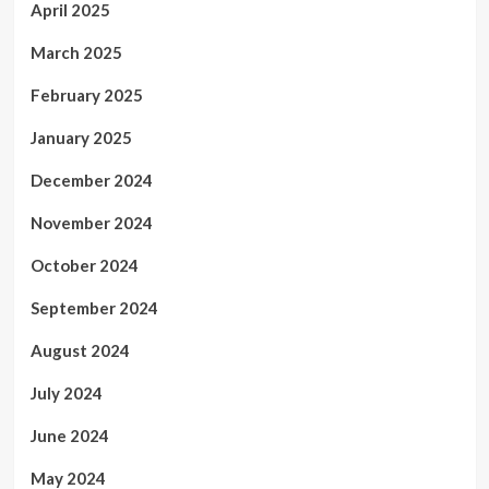
April 2025
March 2025
February 2025
January 2025
December 2024
November 2024
October 2024
September 2024
August 2024
July 2024
June 2024
May 2024