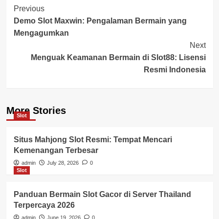
Post
Previous
Demo Slot Maxwin: Pengalaman Bermain yang
Navigation
Mengagumkan
Next
Menguak Keamanan Bermain di Slot88: Lisensi
Resmi Indonesia
More Stories
Slot
Situs Mahjong Slot Resmi: Tempat Mencari
Kemenangan Terbesar
admin
July 28, 2026
0
Slot
Panduan Bermain Slot Gacor di Server Thailand
Terpercaya 2026
admin
June 19, 2026
0