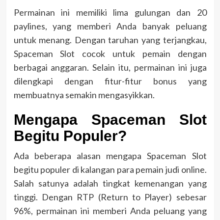
Permainan ini memiliki lima gulungan dan 20
paylines, yang memberi Anda banyak peluang
untuk menang. Dengan taruhan yang terjangkau,
Spaceman Slot cocok untuk pemain dengan
berbagai anggaran. Selain itu, permainan ini juga
dilengkapi dengan fitur-fitur bonus yang
membuatnya semakin mengasyikkan.
Mengapa Spaceman Slot
Begitu Populer?
Ada beberapa alasan mengapa Spaceman Slot
begitu populer di kalangan para pemain judi online.
Salah satunya adalah tingkat kemenangan yang
tinggi. Dengan RTP (Return to Player) sebesar
96%, permainan ini memberi Anda peluang yang