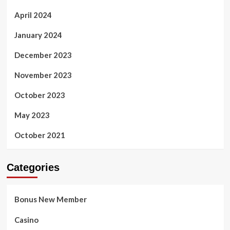
April 2024
January 2024
December 2023
November 2023
October 2023
May 2023
October 2021
Categories
Bonus New Member
Casino