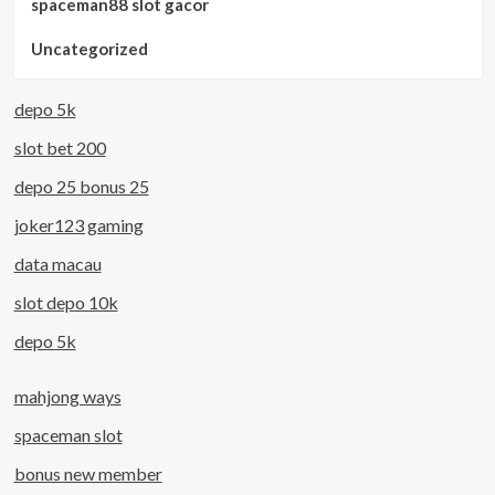
spaceman88 slot gacor
Uncategorized
depo 5k
slot bet 200
depo 25 bonus 25
joker123 gaming
data macau
slot depo 10k
depo 5k
mahjong ways
spaceman slot
bonus new member