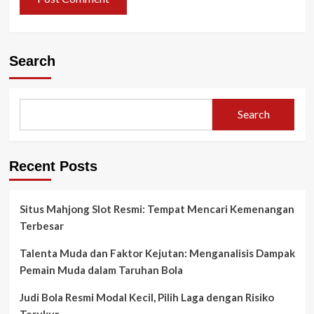
Search
Search
Recent Posts
Situs Mahjong Slot Resmi: Tempat Mencari Kemenangan
Terbesar
Talenta Muda dan Faktor Kejutan: Menganalisis Dampak
Pemain Muda dalam Taruhan Bola
Judi Bola Resmi Modal Kecil, Pilih Laga dengan Risiko
Terukur