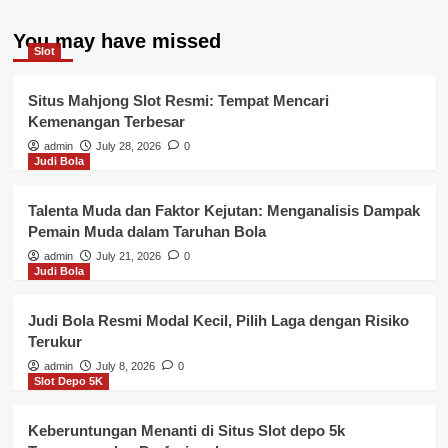
You may have missed
Slot
Situs Mahjong Slot Resmi: Tempat Mencari
Kemenangan Terbesar
admin
July 28, 2026
0
Judi Bola
Talenta Muda dan Faktor Kejutan: Menganalisis Dampak
Pemain Muda dalam Taruhan Bola
admin
July 21, 2026
0
Judi Bola
Judi Bola Resmi Modal Kecil, Pilih Laga dengan Risiko
Terukur
admin
July 8, 2026
0
Slot Depo 5K
Keberuntungan Menanti di Situs Slot depo 5k