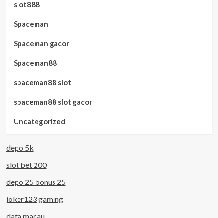
slot888
Spaceman
Spaceman gacor
Spaceman88
spaceman88 slot
spaceman88 slot gacor
Uncategorized
depo 5k
slot bet 200
depo 25 bonus 25
joker123 gaming
data macau