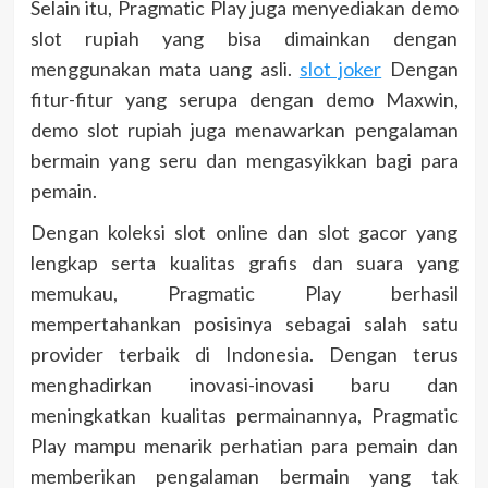
Selain itu, Pragmatic Play juga menyediakan demo
slot rupiah yang bisa dimainkan dengan
menggunakan mata uang asli.
slot joker
Dengan
fitur-fitur yang serupa dengan demo Maxwin,
demo slot rupiah juga menawarkan pengalaman
bermain yang seru dan mengasyikkan bagi para
pemain.
Dengan koleksi slot online dan slot gacor yang
lengkap serta kualitas grafis dan suara yang
memukau, Pragmatic Play berhasil
mempertahankan posisinya sebagai salah satu
provider terbaik di Indonesia. Dengan terus
menghadirkan inovasi-inovasi baru dan
meningkatkan kualitas permainannya, Pragmatic
Play mampu menarik perhatian para pemain dan
memberikan pengalaman bermain yang tak