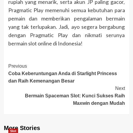
rupiah yang menarik, serta akun JP paling gacor,
Pragmatic Play memenuhi semua kebutuhan para
pemain dan memberikan pengalaman bermain
yang tak terlupakan. Jadi, ayo segera bergabung
dengan Pragmatic Play dan nikmati serunya
bermain slot online di Indonesia!
Post
Previous
Coba Keberuntungan Anda di Starlight Princess
Navigation
dan Raih Kemenangan Besar
Next
Bermain Spaceman Slot: Kunci Sukses Raih
Maxwin dengan Mudah
More Stories
Slot