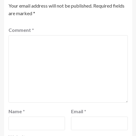
Your email address will not be published.
Required fields
are marked
*
Comment
*
Name
*
Email
*