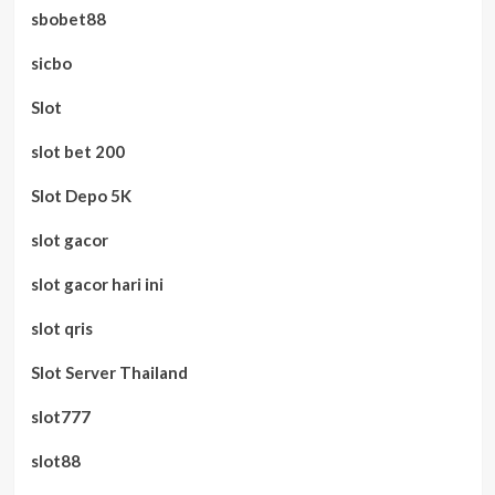
sbobet88
sicbo
Slot
slot bet 200
Slot Depo 5K
slot gacor
slot gacor hari ini
slot qris
Slot Server Thailand
slot777
slot88