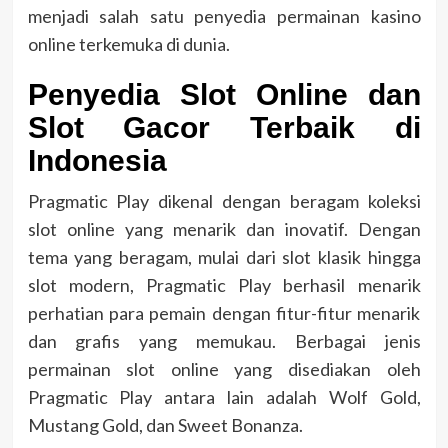
menjadi salah satu penyedia permainan kasino
online terkemuka di dunia.
Penyedia Slot Online dan
Slot Gacor Terbaik di
Indonesia
Pragmatic Play dikenal dengan beragam koleksi
slot online yang menarik dan inovatif. Dengan
tema yang beragam, mulai dari slot klasik hingga
slot modern, Pragmatic Play berhasil menarik
perhatian para pemain dengan fitur-fitur menarik
dan grafis yang memukau. Berbagai jenis
permainan slot online yang disediakan oleh
Pragmatic Play antara lain adalah Wolf Gold,
Mustang Gold, dan Sweet Bonanza.