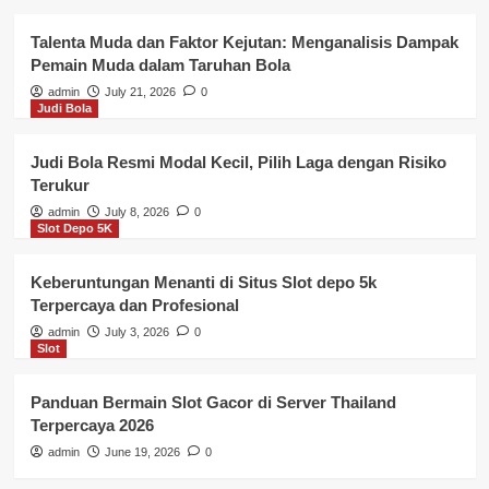
Talenta Muda dan Faktor Kejutan: Menganalisis Dampak
Pemain Muda dalam Taruhan Bola
admin
July 21, 2026
0
Judi Bola
Judi Bola Resmi Modal Kecil, Pilih Laga dengan Risiko
Terukur
admin
July 8, 2026
0
Slot Depo 5K
Keberuntungan Menanti di Situs Slot depo 5k
Terpercaya dan Profesional
admin
July 3, 2026
0
Slot
Panduan Bermain Slot Gacor di Server Thailand
Terpercaya 2026
admin
June 19, 2026
0