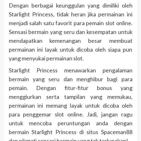
Dengan berbagai keunggulan yang dimiliki oleh
Starlight Princess, tidak heran jika permainan ini
menjadi salah satu favorit para pemain slot online.
Sensasi bermain yang seru dan kesempatan untuk
mendapatkan kemenangan besar membuat
permainan ini layak untuk dicoba oleh siapa pun
yang menyukai permainan slot.
Starlight Princess menawarkan pengalaman
bermain yang seru dan menghibur bagi para
pemain. Dengan fitur-fitur bonus yang
menggiurkan serta tampilan yang memukau,
permainan ini memang layak untuk dicoba oleh
para penggemar slot online. Jadi, jangan ragu
untuk mencoba peruntungan anda dengan
bermain Starlight Princess di situs Spaceman88
dan nikmati sensasi bermain yang tak terlupakan!