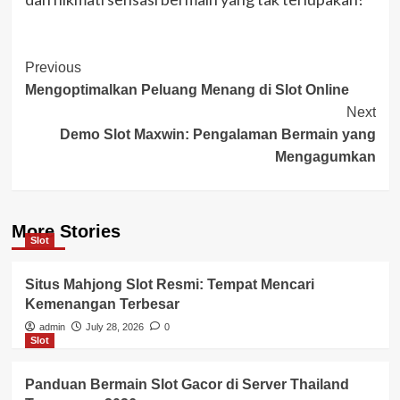
Post
Previous
Mengoptimalkan Peluang Menang di Slot Online
Navigation
Next
Demo Slot Maxwin: Pengalaman Bermain yang
Mengagumkan
More Stories
Slot
Situs Mahjong Slot Resmi: Tempat Mencari
Kemenangan Terbesar
admin
July 28, 2026
0
Slot
Panduan Bermain Slot Gacor di Server Thailand