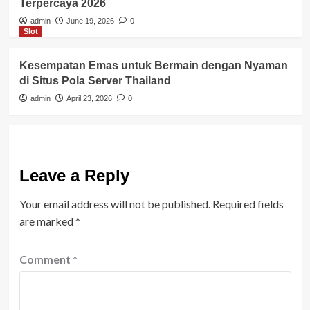
Terpercaya 2026
admin
June 19, 2026
0
Slot
Kesempatan Emas untuk Bermain dengan Nyaman
di Situs Pola Server Thailand
admin
April 23, 2026
0
Leave a Reply
Your email address will not be published.
Required fields
are marked
*
Comment
*