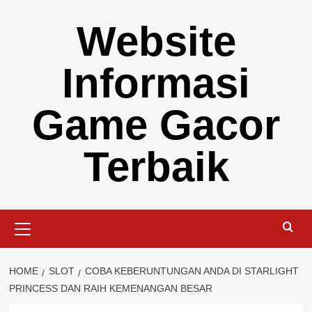
Skip
Website
to
content
Informasi
Game Gacor
Terbaik
Primary
Menu
HOME
SLOT
COBA KEBERUNTUNGAN ANDA DI STARLIGHT
PRINCESS DAN RAIH KEMENANGAN BESAR