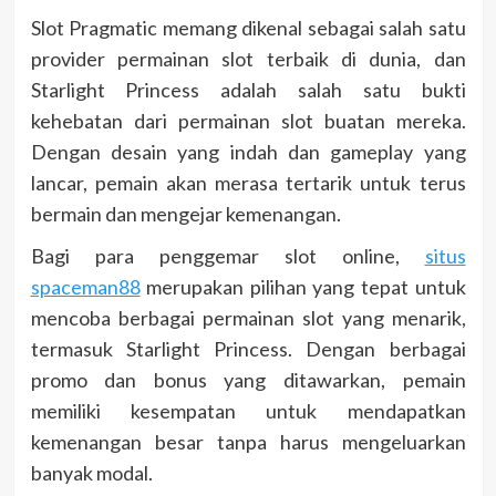
Slot Pragmatic memang dikenal sebagai salah satu
provider permainan slot terbaik di dunia, dan
Starlight Princess adalah salah satu bukti
kehebatan dari permainan slot buatan mereka.
Dengan desain yang indah dan gameplay yang
lancar, pemain akan merasa tertarik untuk terus
bermain dan mengejar kemenangan.
Bagi para penggemar slot online,
situs
spaceman88
merupakan pilihan yang tepat untuk
mencoba berbagai permainan slot yang menarik,
termasuk Starlight Princess. Dengan berbagai
promo dan bonus yang ditawarkan, pemain
memiliki kesempatan untuk mendapatkan
kemenangan besar tanpa harus mengeluarkan
banyak modal.