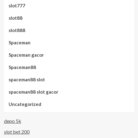
slot777
slot88
slot888
Spaceman
Spaceman gacor
Spaceman88
spaceman88 slot
spaceman88 slot gacor
Uncategorized
depo 5k
slot bet 200