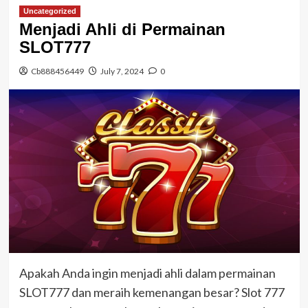
Uncategorized
Menjadi Ahli di Permainan
SLOT777
Cb888456449
July 7, 2024
0
Apakah Anda ingin menjadi ahli dalam permainan
SLOT777 dan meraih kemenangan besar? Slot 777