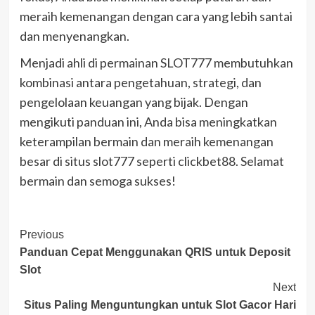
meraih kemenangan dengan cara yang lebih santai
dan menyenangkan.
Menjadi ahli di permainan SLOT777 membutuhkan
kombinasi antara pengetahuan, strategi, dan
pengelolaan keuangan yang bijak. Dengan
mengikuti panduan ini, Anda bisa meningkatkan
keterampilan bermain dan meraih kemenangan
besar di situs slot777 seperti clickbet88. Selamat
bermain dan semoga sukses!
Post
Previous
Panduan Cepat Menggunakan QRIS untuk Deposit
Navigation
Slot
Next
Situs Paling Menguntungkan untuk Slot Gacor Hari