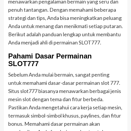
menawarkan pengalaman bermain yang seru dan
penuh tantangan. Dengan memahami beberapa
strategi dan tips, Anda bisa meningkatkan peluang
Anda untuk menang dan menikmati setiap putaran.
Berikut adalah panduan lengkap untuk membantu
Anda menjadi ahli di permainan SLOT777.
Pahami Dasar Permainan
SLOT777
Sebelum Anda mulai bermain, sangat penting
untuk memahami dasar-dasar permainan slot 777.
Situs slot777 biasanya menawarkan berbagai jenis
mesin slot dengan tema dan fitur berbeda.
Pastikan Anda mengetahui cara kerja setiap mesin,
termasuk simbol-simbol khusus, paylines, dan fitur
bonus. Memahami dasar permainan akan