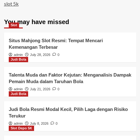
slot 5k
You may have missed
Slot
Situs Mahjong Slot Resmi: Tempat Mencari
Kemenangan Terbesar
admin
July 28, 2026
0
Judi Bola
Talenta Muda dan Faktor Kejutan: Menganalisis Dampak
Pemain Muda dalam Taruhan Bola
admin
July 21, 2026
0
Judi Bola
Judi Bola Resmi Modal Kecil, Pilih Laga dengan Risiko
Terukur
admin
July 8, 2026
0
Slot Depo 5K