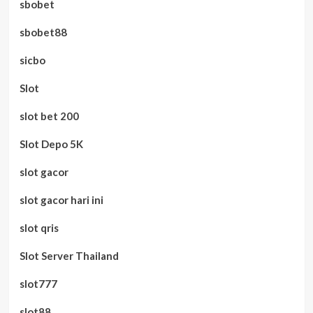
sbobet
sbobet88
sicbo
Slot
slot bet 200
Slot Depo 5K
slot gacor
slot gacor hari ini
slot qris
Slot Server Thailand
slot777
slot88