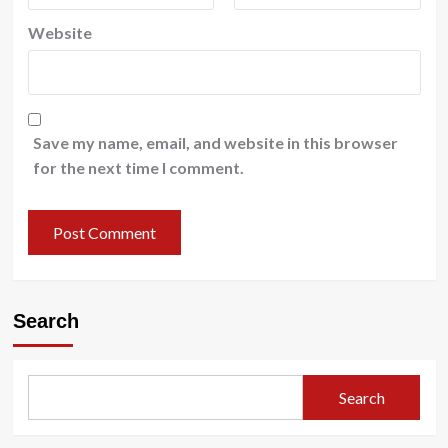
Website
Save my name, email, and website in this browser
for the next time I comment.
Search
Search