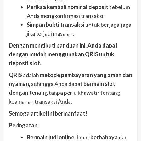
Periksa kembali nominal deposit
sebelum
Anda mengkonfirmasi transaksi.
Simpan bukti transaksi
untuk berjaga-jaga
jika terjadi masalah.
Dengan mengikuti panduan ini, Anda dapat
dengan mudah menggunakan QRIS untuk
deposit slot.
QRIS
adalah
metode pembayaran yang aman dan
nyaman
, sehingga Anda dapat
bermain slot
dengan tenang
tanpa perlu khawatir tentang
keamanan transaksi Anda.
Semoga artikel ini bermanfaat!
Peringatan:
Bermain judi online
dapat
berbahaya
dan