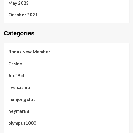
May 2023
October 2021
Categories
Bonus New Member
Casino
Judi Bola
live casino
mahjong slot
neymar88
olympus1000