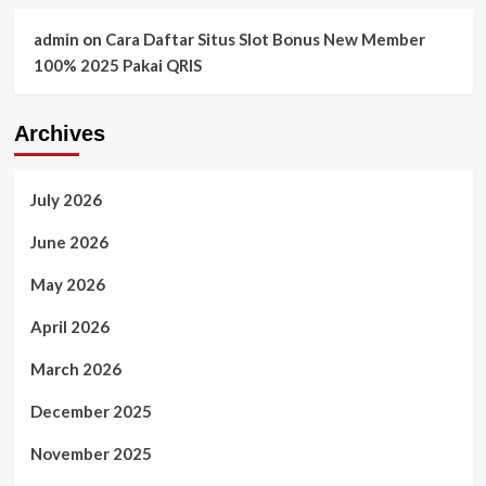
admin
on
Cara Daftar Situs Slot Bonus New Member
100% 2025 Pakai QRIS
Archives
July 2026
June 2026
May 2026
April 2026
March 2026
December 2025
November 2025