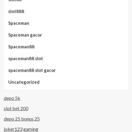
slot888
Spaceman
Spaceman gacor
Spaceman88
spaceman88 slot
spaceman88 slot gacor
Uncategorized
depo 5k
slot bet 200
depo 25 bonus 25
joker123 gaming