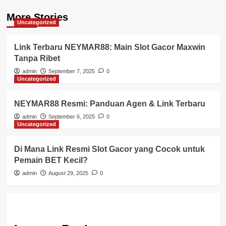
More Stories
Uncategorized
Link Terbaru NEYMAR88: Main Slot Gacor Maxwin
Tanpa Ribet
admin
September 7, 2025
0
Uncategorized
NEYMAR88 Resmi: Panduan Agen & Link Terbaru
admin
September 6, 2025
0
Uncategorized
Di Mana Link Resmi Slot Gacor yang Cocok untuk
Pemain BET Kecil?
admin
August 29, 2025
0