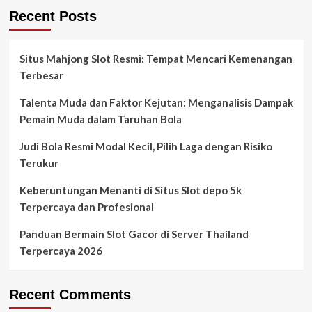
Recent Posts
Situs Mahjong Slot Resmi: Tempat Mencari Kemenangan
Terbesar
Talenta Muda dan Faktor Kejutan: Menganalisis Dampak
Pemain Muda dalam Taruhan Bola
Judi Bola Resmi Modal Kecil, Pilih Laga dengan Risiko
Terukur
Keberuntungan Menanti di Situs Slot depo 5k
Terpercaya dan Profesional
Panduan Bermain Slot Gacor di Server Thailand
Terpercaya 2026
Recent Comments