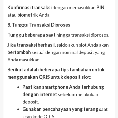
Konfirmasi transaksi
dengan memasukkan
PIN
atau
biometrik
Anda.
8. Tunggu Transaksi Diproses
Tunggu beberapa saat
hingga transaksi diproses.
Jika transaksi berhasil
, saldo akun slot Anda akan
bertambah
sesuai dengan nominal deposit yang
Anda masukkan.
Berikut adalah beberapa tips tambahan untuk
menggunakan QRIS untuk deposit slot
:
Pastikan smartphone Anda terhubung
dengan internet
sebelum melakukan
deposit.
Gunakan pencahayaan yang terang
saat
scan kode QRIS.