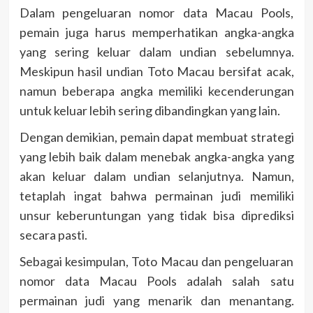
Dalam pengeluaran nomor data Macau Pools,
pemain juga harus memperhatikan angka-angka
yang sering keluar dalam undian sebelumnya.
Meskipun hasil undian Toto Macau bersifat acak,
namun beberapa angka memiliki kecenderungan
untuk keluar lebih sering dibandingkan yang lain.
Dengan demikian, pemain dapat membuat strategi
yang lebih baik dalam menebak angka-angka yang
akan keluar dalam undian selanjutnya. Namun,
tetaplah ingat bahwa permainan judi memiliki
unsur keberuntungan yang tidak bisa diprediksi
secara pasti.
Sebagai kesimpulan, Toto Macau dan pengeluaran
nomor data Macau Pools adalah salah satu
permainan judi yang menarik dan menantang.