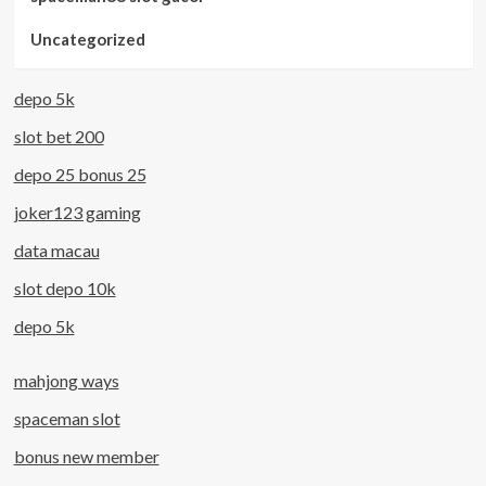
Uncategorized
depo 5k
slot bet 200
depo 25 bonus 25
joker123 gaming
data macau
slot depo 10k
depo 5k
mahjong ways
spaceman slot
bonus new member