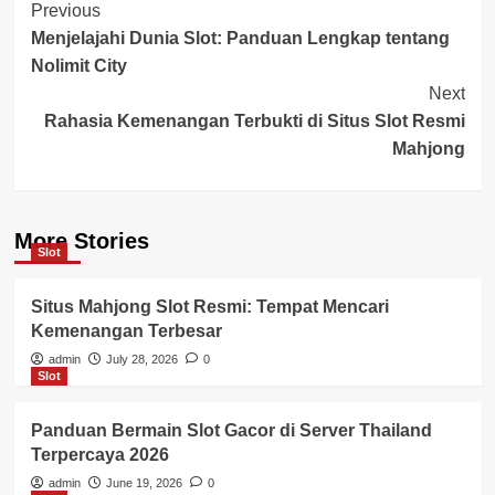
Post
Previous
Menjelajahi Dunia Slot: Panduan Lengkap tentang
Navigation
Nolimit City
Next
Rahasia Kemenangan Terbukti di Situs Slot Resmi
Mahjong
More Stories
Slot
Situs Mahjong Slot Resmi: Tempat Mencari
Kemenangan Terbesar
admin
July 28, 2026
0
Slot
Panduan Bermain Slot Gacor di Server Thailand
Terpercaya 2026
admin
June 19, 2026
0