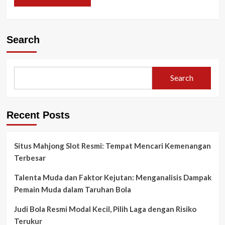
Search
Search
Recent Posts
Situs Mahjong Slot Resmi: Tempat Mencari Kemenangan
Terbesar
Talenta Muda dan Faktor Kejutan: Menganalisis Dampak
Pemain Muda dalam Taruhan Bola
Judi Bola Resmi Modal Kecil, Pilih Laga dengan Risiko
Terukur