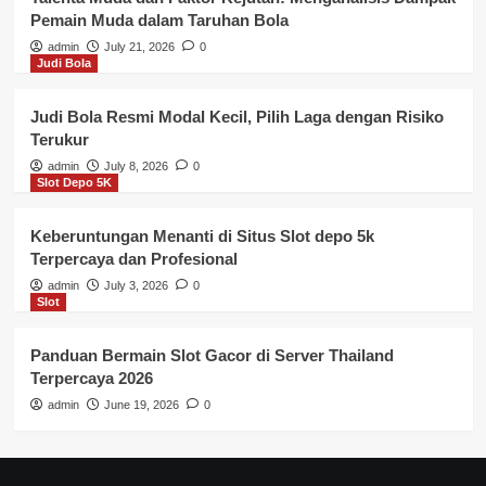
Pemain Muda dalam Taruhan Bola
admin
July 21, 2026
0
Judi Bola
Judi Bola Resmi Modal Kecil, Pilih Laga dengan Risiko
Terukur
admin
July 8, 2026
0
Slot Depo 5K
Keberuntungan Menanti di Situs Slot depo 5k
Terpercaya dan Profesional
admin
July 3, 2026
0
Slot
Panduan Bermain Slot Gacor di Server Thailand
Terpercaya 2026
admin
June 19, 2026
0