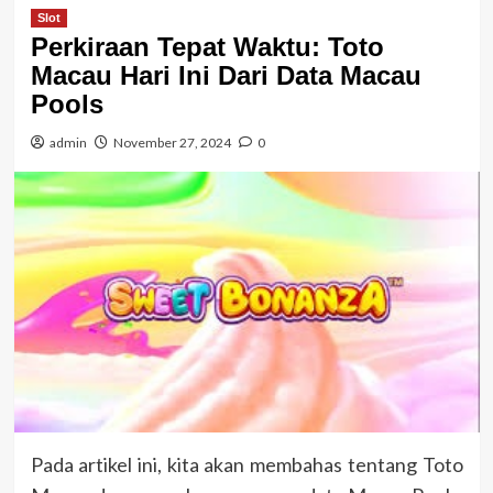
Slot
Perkiraan Tepat Waktu: Toto
Macau Hari Ini Dari Data Macau
Pools
admin
November 27, 2024
0
Pada artikel ini, kita akan membahas tentang Toto