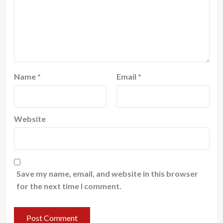
Name
*
Email
*
Website
Save my name, email, and website in this browser
for the next time I comment.