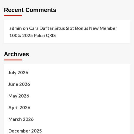
Recent Comments
admin
on
Cara Daftar Situs Slot Bonus New Member
100% 2025 Pakai QRIS
Archives
July 2026
June 2026
May 2026
April 2026
March 2026
December 2025