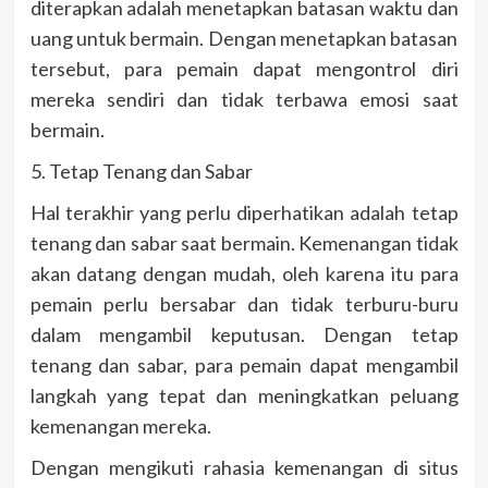
diterapkan adalah menetapkan batasan waktu dan
uang untuk bermain. Dengan menetapkan batasan
tersebut, para pemain dapat mengontrol diri
mereka sendiri dan tidak terbawa emosi saat
bermain.
5. Tetap Tenang dan Sabar
Hal terakhir yang perlu diperhatikan adalah tetap
tenang dan sabar saat bermain. Kemenangan tidak
akan datang dengan mudah, oleh karena itu para
pemain perlu bersabar dan tidak terburu-buru
dalam mengambil keputusan. Dengan tetap
tenang dan sabar, para pemain dapat mengambil
langkah yang tepat dan meningkatkan peluang
kemenangan mereka.
Dengan mengikuti rahasia kemenangan di situs