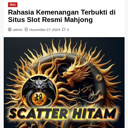
Slot
Rahasia Kemenangan Terbukti di
Situs Slot Resmi Mahjong
admin
November 27, 2024
0