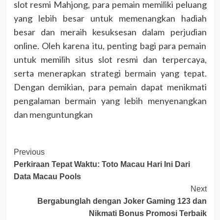
slot resmi Mahjong, para pemain memiliki peluang
yang lebih besar untuk memenangkan hadiah
besar dan meraih kesuksesan dalam perjudian
online. Oleh karena itu, penting bagi para pemain
untuk memilih situs slot resmi dan terpercaya,
serta menerapkan strategi bermain yang tepat.
Dengan demikian, para pemain dapat menikmati
pengalaman bermain yang lebih menyenangkan
dan menguntungkan
Post
Previous
Perkiraan Tepat Waktu: Toto Macau Hari Ini Dari
Navigation
Data Macau Pools
Next
Bergabunglah dengan Joker Gaming 123 dan
Nikmati Bonus Promosi Terbaik