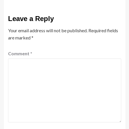
Leave a Reply
Your email address will not be published.
Required fields
are marked
*
Comment
*