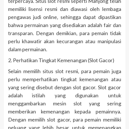
terpercaya. Situs slot resmi seperti Mahjong telah
memiliki lisensi resmi dan diawasi oleh lembaga
pengawas judi online, sehingga dapat dipastikan
bahwa permainan yang disediakan adalah fair dan
transparan. Dengan demikian, para pemain tidak
perlu khawatir akan kecurangan atau manipulasi
dalam permainan.
2. Perhatikan Tingkat Kemenangan (Slot Gacor)
Selain memilih situs slot resmi, para pemain juga
perlu memperhatikan tingkat kemenangan atau
yang sering disebut dengan slot gacor. Slot gacor
adalah istilah yang digunakan untuk
menggambarkan mesin slot yang sering
memberikan kemenangan kepada pemainnya.
Dengan memilih slot gacor, para pemain memiliki
peluang yang lebih besar untuk memenangkan