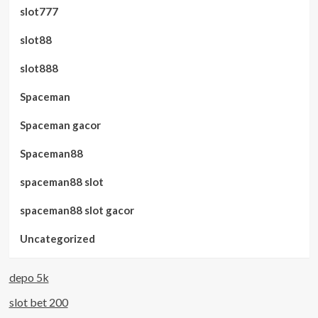
slot777
slot88
slot888
Spaceman
Spaceman gacor
Spaceman88
spaceman88 slot
spaceman88 slot gacor
Uncategorized
depo 5k
slot bet 200