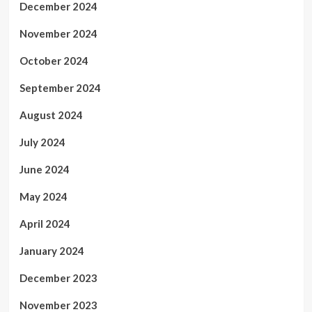
December 2024
November 2024
October 2024
September 2024
August 2024
July 2024
June 2024
May 2024
April 2024
January 2024
December 2023
November 2023