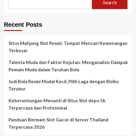
Search
Recent Posts
Situs Mahjong Slot Resmi: Tempat Mencari Kemenangan
Terbesar
Talenta Muda dan Faktor Kejutan: Menganalisis Dampak
Pemain Muda dalam Taruhan Bola
Judi Bola Resmi Modal Kecil, Pilih Laga dengan Risiko
Terukur
Keberuntungan Menanti di Situs Slot depo 5k
Terpercaya dan Profesional
Panduan Bermain Slot Gacor di Server Thailand
Terpercaya 2026