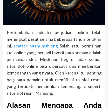
Pertumbuhan industri perjudian online telah
meningkat pesat selama beberapa tahun terakhir
ini.
scatter hitam mahjong
Salah satu permainan
judi online yang menjadi favorit para pemain adalah
permainan slot. Meskipun begitu, tidak semua
situs slot online bisa dipercaya dan memberikan
kemenangan yang nyata. Oleh karena itu, penting
bagi para pemain untuk memilih situs slot resmi
yang terbukti memberikan kemenangan, seperti
situs slot resmi Mahjong.
Alasan Mengapa Anda