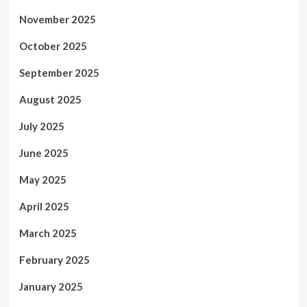
November 2025
October 2025
September 2025
August 2025
July 2025
June 2025
May 2025
April 2025
March 2025
February 2025
January 2025