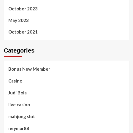
October 2023
May 2023
October 2021
Categories
Bonus New Member
Casino
Judi Bola
live casino
mahjong slot
neymar88