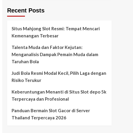
Recent Posts
Situs Mahjong Slot Resmi: Tempat Mencari
Kemenangan Terbesar
Talenta Muda dan Faktor Kejutan:
Menganalisis Dampak Pemain Muda dalam
Taruhan Bola
Judi Bola Resmi Modal Kecil, Pilih Laga dengan
Risiko Terukur
Keberuntungan Menanti di Situs Slot depo 5k
Terpercaya dan Profesional
Panduan Bermain Slot Gacor di Server
Thailand Terpercaya 2026