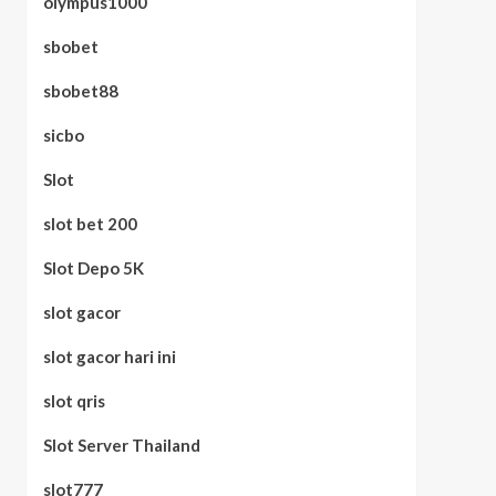
olympus1000
sbobet
sbobet88
sicbo
Slot
slot bet 200
Slot Depo 5K
slot gacor
slot gacor hari ini
slot qris
Slot Server Thailand
slot777