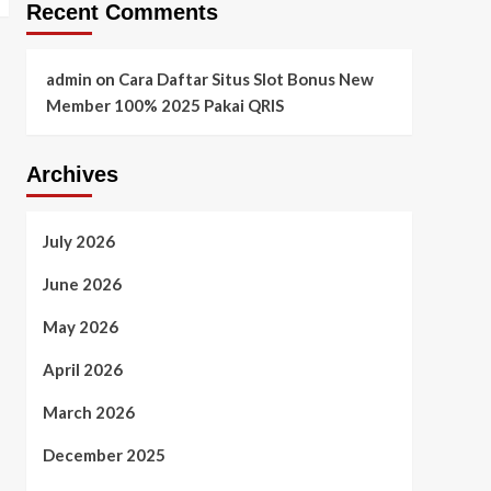
Recent Comments
admin
on
Cara Daftar Situs Slot Bonus New
Member 100% 2025 Pakai QRIS
Archives
July 2026
June 2026
May 2026
April 2026
March 2026
December 2025