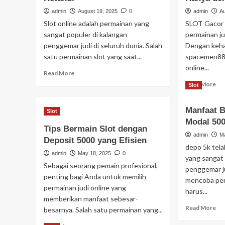
admin
August 19, 2025
0
admin
A
Slot online adalah permainan yang
SLOT Gacor 
sangat populer di kalangan
permainan ju
penggemar judi di seluruh dunia. Salah
Dengan keha
satu permainan slot yang saat...
spacemen88, 
online...
Read
Read More
more
Re
Read More
Slot
about
mo
Rahasia
ab
Manfaat B
Slot
Rai
Slot
Gacor
Modal 50
Ke
Tips Bermain Slot dengan
Rank
Be
admin
M
One
Deposit 5000 yang Efisien
di
depo 5k tela
Winmax
Slo
admin
May 18, 2025
0
yang
yang sangat 
Ga
Sebagai seorang pemain profesional,
Harus
penggemar ju
Sp
penting bagi Anda untuk memilih
Kamu
Ha
mencoba per
Ketahui
permainan judi online yang
de
harus...
De
memberikan manfaat sebesar-
Re
50
Read More
besarnya. Salah satu permainan yang...
mo
Read