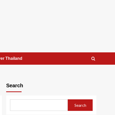
er Thailand
Search
Search