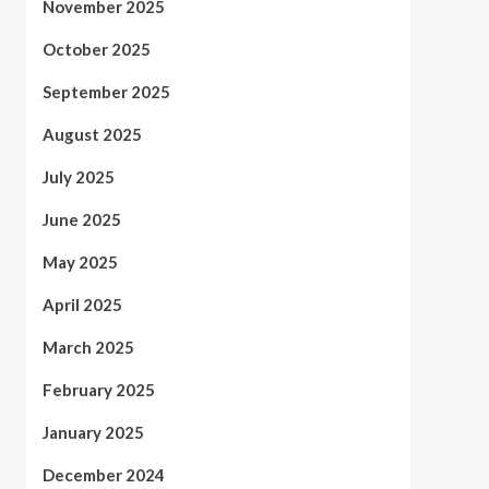
November 2025
October 2025
September 2025
August 2025
July 2025
June 2025
May 2025
April 2025
March 2025
February 2025
January 2025
December 2024