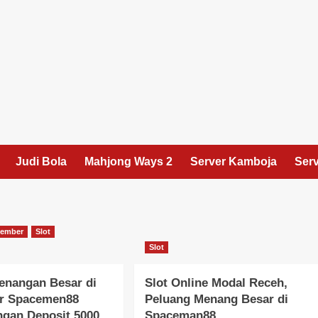
Judi Bola
Mahjong Ways 2
Server Kamboja
Serv
Member
Slot
Slot
enangan Besar di
Slot Online Modal Receh,
or Spacemen88
Peluang Menang Besar di
ngan Deposit 5000
Spaceman88