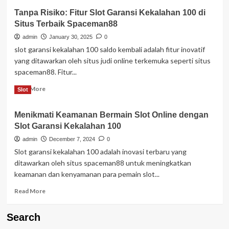
Tanpa Risiko: Fitur Slot Garansi Kekalahan 100 di
Situs Terbaik Spaceman88
admin
January 30, 2025
0
slot garansi kekalahan 100 saldo kembali adalah fitur inovatif
yang ditawarkan oleh situs judi online terkemuka seperti situs
spaceman88. Fitur...
Read
Read More
Slot
more
about
Menikmati Keamanan Bermain Slot Online dengan
Tanpa
Slot Garansi Kekalahan 100
Risiko:
Fitur
admin
December 7, 2024
0
Slot
Slot garansi kekalahan 100 adalah inovasi terbaru yang
Garansi
ditawarkan oleh situs spaceman88 untuk meningkatkan
Kekalahan
keamanan dan kenyamanan para pemain slot...
100
di
Read
Read More
Situs
more
Terbaik
about
Spaceman88
Search
Menikmati
Keamanan