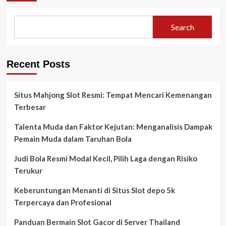
Bermain
Slot
Search
Online
dengan
Slot
Garansi
Recent Posts
Kekalahan
100
Situs Mahjong Slot Resmi: Tempat Mencari Kemenangan
Terbesar
Talenta Muda dan Faktor Kejutan: Menganalisis Dampak
Pemain Muda dalam Taruhan Bola
Judi Bola Resmi Modal Kecil, Pilih Laga dengan Risiko
Terukur
Keberuntungan Menanti di Situs Slot depo 5k
Terpercaya dan Profesional
Panduan Bermain Slot Gacor di Server Thailand