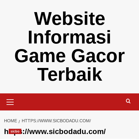
Skip
Website
to
content
Informasi
Game Gacor
Terbaik
Primary
Menu
HOME
HTTPS://WWW.SICBODADU.COM/
https://www.sicbodadu.com/
sicbo