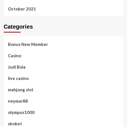
October 2021
Categories
Bonus New Member
Casino
Judi Bola
live casino
mahjong slot
neymar88
olympus1000
sbobet