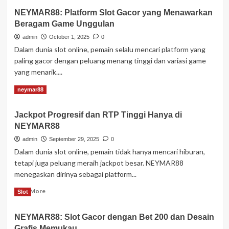
NEYMAR88: Platform Slot Gacor yang Menawarkan
Beragam Game Unggulan
admin
October 1, 2025
0
Dalam dunia slot online, pemain selalu mencari platform yang
paling gacor dengan peluang menang tinggi dan variasi game
yang menarik....
Read
Read More
neymar88
more
about
Jackpot Progresif dan RTP Tinggi Hanya di
NEYMAR88:
NEYMAR88
Platform
Slot
admin
September 29, 2025
0
Gacor
Dalam dunia slot online, pemain tidak hanya mencari hiburan,
yang
tetapi juga peluang meraih jackpot besar. NEYMAR88
Menawarkan
menegaskan dirinya sebagai platform...
Beragam
Game
Read
Read More
Slot
Unggulan
more
about
NEYMAR88: Slot Gacor dengan Bet 200 dan Desain
Jackpot
Grafis Memukau
Progresif