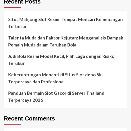
Recent Posts
Situs Mahjong Slot Resmi: Tempat Mencari Kemenangan
Terbesar
Talenta Muda dan Faktor Kejutan: Menganalisis Dampak
Pemain Muda dalam Taruhan Bola
Judi Bola Resmi Modal Kecil, Pilih Laga dengan Risiko
Terukur
Keberuntungan Menanti di Situs Slot depo 5k
Terpercaya dan Profesional
Panduan Bermain Slot Gacor di Server Thailand
Terpercaya 2026
Recent Comments