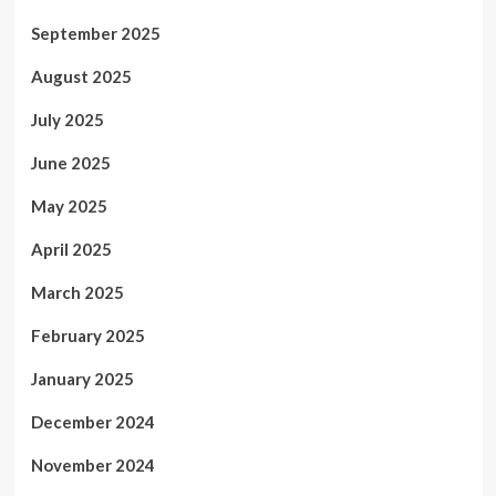
September 2025
August 2025
July 2025
June 2025
May 2025
April 2025
March 2025
February 2025
January 2025
December 2024
November 2024