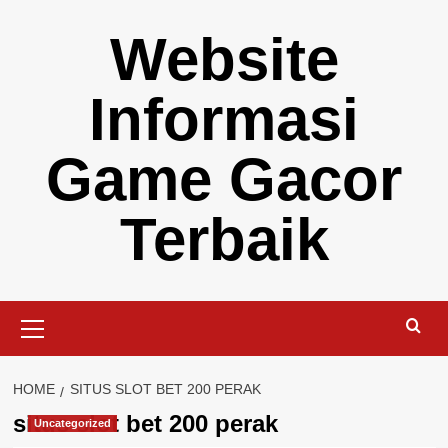
Skip
Website
to
content
Informasi
Game Gacor
Terbaik
Primary
Menu
HOME
SITUS SLOT BET 200 PERAK
situs slot bet 200 perak
Uncategorized