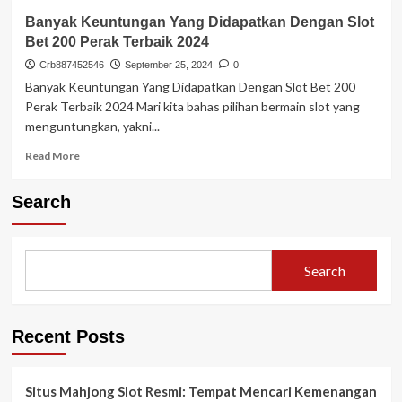
Banyak Keuntungan Yang Didapatkan Dengan Slot
Bet 200 Perak Terbaik 2024
Crb887452546
September 25, 2024
0
Banyak Keuntungan Yang Didapatkan Dengan Slot Bet 200
Perak Terbaik 2024 Mari kita bahas pilihan bermain slot yang
menguntungkan, yakni...
Read
Read More
more
about
Search
Banyak
Keuntungan
Yang
Didapatkan
Search
Dengan
Slot
Bet
200
Recent Posts
Perak
Terbaik
2024
Situs Mahjong Slot Resmi: Tempat Mencari Kemenangan