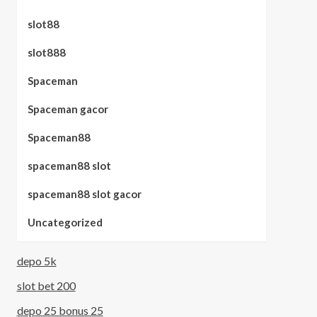
slot88
slot888
Spaceman
Spaceman gacor
Spaceman88
spaceman88 slot
spaceman88 slot gacor
Uncategorized
depo 5k
slot bet 200
depo 25 bonus 25