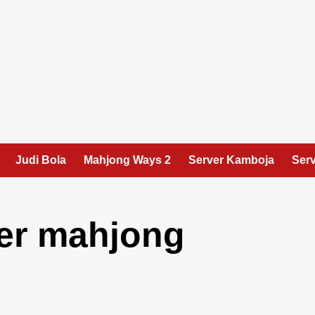
Judi Bola
Mahjong Ways 2
Server Kamboja
Serv
ter mahjong