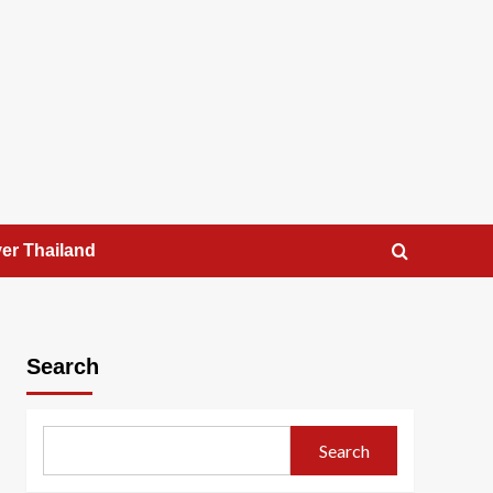
er Thailand
Search
Search