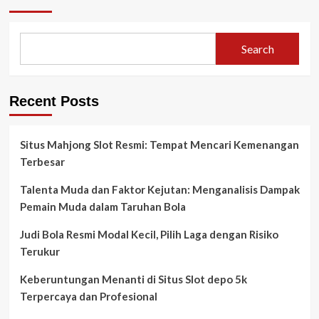
Rahasia
Jackpot
Terbesar
Search
di
Casino
Online
Joker123
Recent Posts
Situs Mahjong Slot Resmi: Tempat Mencari Kemenangan
Terbesar
Talenta Muda dan Faktor Kejutan: Menganalisis Dampak
Pemain Muda dalam Taruhan Bola
Judi Bola Resmi Modal Kecil, Pilih Laga dengan Risiko
Terukur
Keberuntungan Menanti di Situs Slot depo 5k
Terpercaya dan Profesional