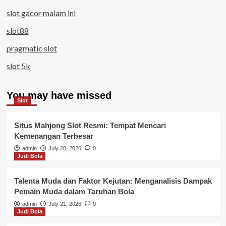
slot gacor malam ini
slot88
pragmatic slot
slot 5k
You may have missed
Slot
Situs Mahjong Slot Resmi: Tempat Mencari
Kemenangan Terbesar
admin
July 28, 2026
0
Judi Bola
Talenta Muda dan Faktor Kejutan: Menganalisis Dampak
Pemain Muda dalam Taruhan Bola
admin
July 21, 2026
0
Judi Bola