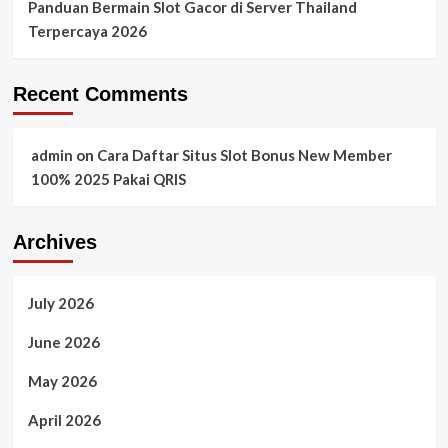
Panduan Bermain Slot Gacor di Server Thailand
Terpercaya 2026
Recent Comments
admin
on
Cara Daftar Situs Slot Bonus New Member
100% 2025 Pakai QRIS
Archives
July 2026
June 2026
May 2026
April 2026