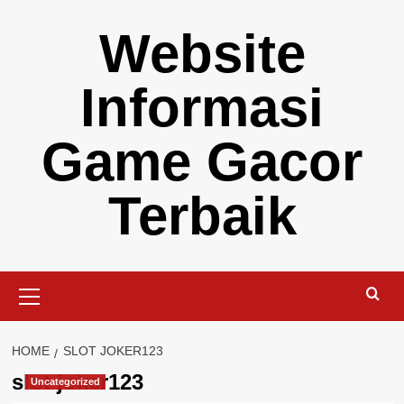
Skip
Website
to
content
Informasi
Game Gacor
Terbaik
Primary
Menu
HOME
SLOT JOKER123
slot joker123
Uncategorized