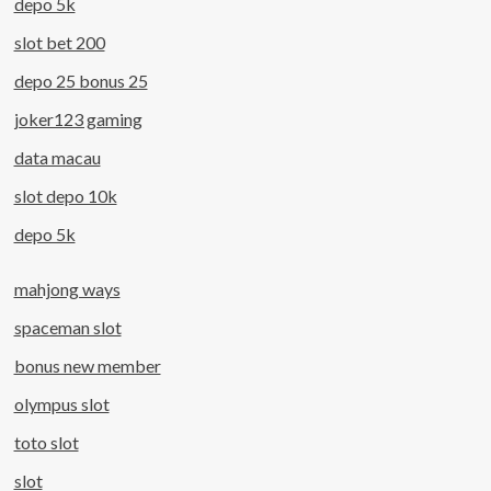
depo 5k
slot bet 200
depo 25 bonus 25
joker123 gaming
data macau
slot depo 10k
depo 5k
mahjong ways
spaceman slot
bonus new member
olympus slot
toto slot
slot